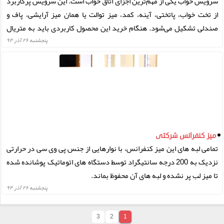
سرویس خواب یکی از مهم‌ترین اجزای اتاق خواب است. این سرویس پرکاربرد
از تخت خواب، پاتختی، آینه، کمد، میز توالت یا همان میز آرایشی، پاف و
صندلی تشکیل می‌شود. هنگام خرید این محصول کاربردی باید به متریال
به کار رفته در آن دقت ویژه‌ای داشته باشید. عموماً 4 نوع متریال برای
پنجشنبه ۲۶ آذر ۹۴
ساخت این لوازم به کار می‌رود که شامل: چوب،‌ام دی اف، ورق ملامینه و فلز
است. جنس متریال استفاده شده برای بدنه تخت باید مرغوب باشد تا با
گذشت زمان دچار پوسیدگی و بوی نامطبوع نشود. گروه تولیدی تختشو با به
کاربردن بهترین چوب‌های مرغوب، بالاترین کیفیت سرویس‌های خواب را
برای مشتریان فراهم کرده است.
میز کنفرانس شرکتی
تمامی لبه های این میز کنفرانس، با نوارهایی از جنس پی وی سی در حرارتی
نزدیک به 200 درجه سانتیگراد توسط دستگاه های اتوماتیک پوشانده شده
تا میز لب پر نشده و لبه های آن محفوظ بماند.
پنجشنبه ۲۶ آذر ۹۴
3
2
1