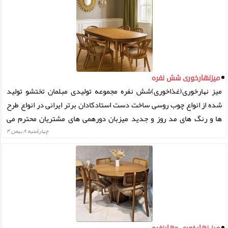
میز‌نهارخوری شش نفره
میز نهارخوری(غذاخوری)شش نفره مجموعه تولیدی مبلمان تختشو تولید
شده از انواع چوب روسی ساخت دست استادکادان برتر ایرانی در انواع طرح
ها و رنگ های مد روز و جدید میزبان دورهمی های مشتریان محترم می
باشد. جهت مشاهده مشخصات تکمیلی لیست قیمت میز ناهارخوری شش
چهارشنبه ۸ بهمن ۴
نفره و خرید اینترنتی و بدون واسطه به سایت فروشگاه اینترنتی مجموعه
تولیدی مبلمان تختشو مراجعه فرمایید.