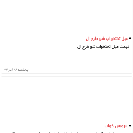
مبل تختخواب شو طرح ال
قیمت مبل تختخواب شو طرح ال
پنجشنبه ۲۶ آذر ۹۴
سرویس خواب