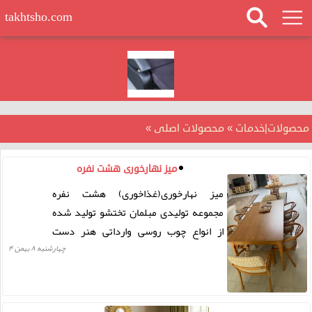
takhtsho.com
محصولات|خدمات
»
محصولات اصلی
»
میز نهارخوری هشت نفره
میز نهارخوری(غذاخوری) هشت نفره
مجموعه تولیدی مبلمان تختشو تولید شده
از انواع چوب روسی وارداتی هنر دست
استادکاران برتر ایرانی در انواع طرح های
چهارشنبه ۸ بهمن ۴
جدید و مدرن امکان سفارشی سازی با توجه
به نیاز مشتری در طرح ها و رنگ های متنوع
می باشد.